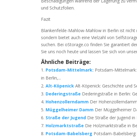
Beschädigungen während der Lagerung zu vermei
und Schutzfolien.
Fazit
Blankenfelde-Mahlow-Mahlow in Berlin ist nicht 
sondern bietet auch eine Vielzahl von Selfstorag
suchen. Bei oStorage.co finden Sie garantiert de
Sie uns noch heute und lassen Sie sich von uns
Ähnliche Beiträge:
Potsdam-Mittelmark:
Potsdam-Mittelmark:
in Berlin,...
Alt-Köpenick
Alt-Köpenick: Geschichte und Se
Dederingstraße
Dederingstraße in Berlin: G
Hohenzollerndamm
Der Hohenzollerndamm in
Müggelheimer Damm
Der Müggelheimer D
Straße der Jugend
Die Straße der Jugend in 
Holzmarktstraße
Die Holzmarktstraße in Be
Potsdam-Babelsberg
Potsdam-Babelsberg: Ei