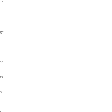
ür
ige
nen
rs
en
m