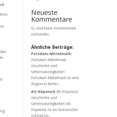
adt.
Neueste
ührte
Kommentare
ine
Es sind keine Kommentare
vorhanden.
Ähnliche Beiträge:
rden.
Potsdam-Mittelmark:
de-
Potsdam-Mittelmark:
Geschichte und
Sehenswürdigkeiten
e
Potsdam-Mittelmark ist eine
el
Region in Berlin,...
Alt-Köpenick
Alt-Köpenick:
Geschichte und
Sehenswürdigkeiten Alt-
Köpenick ist ein historischer
ung,
Ortsteil im...