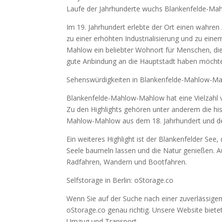
Laufe der Jahrhunderte wuchs Blankenfelde-Mahl
Im 19. Jahrhundert erlebte der Ort einen wahren 
zu einer erhöhten Industrialisierung und zu ei
Mahlow ein beliebter Wohnort für Menschen, die
gute Anbindung an die Hauptstadt haben möcht
Sehenswürdigkeiten in Blankenfelde-Mahlow-M
Blankenfelde-Mahlow-Mahlow hat eine Vielzahl v
Zu den Highlights gehören unter anderem die his
Mahlow-Mahlow aus dem 18. Jahrhundert und der 
Ein weiteres Highlight ist der Blankenfelder Se
Seele baumeln lassen und die Natur genießen. Au
Radfahren, Wandern und Bootfahren.
Selfstorage in Berlin: oStorage.co
Wenn Sie auf der Suche nach einer zuverlässigen 
oStorage.co genau richtig. Unsere Website biet
Umzug und Transport.