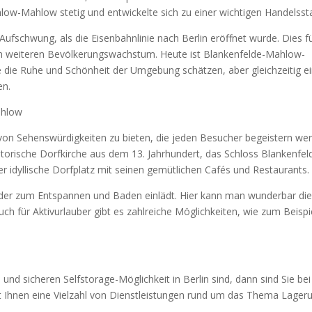
ow-Mahlow stetig und entwickelte sich zu einer wichtigen Handelsst
Aufschwung, als die Eisenbahnlinie nach Berlin eröffnet wurde. Dies f
nem weiteren Bevölkerungswachstum. Heute ist Blankenfelde-Mahlow-
 die Ruhe und Schönheit der Umgebung schätzen, aber gleichzeitig e
en.
ahlow
on Sehenswürdigkeiten zu bieten, die jeden Besucher begeistern we
torische Dorfkirche aus dem 13. Jahrhundert, das Schloss Blankenfel
idyllische Dorfplatz mit seinen gemütlichen Cafés und Restaurants.
e, der zum Entspannen und Baden einlädt. Hier kann man wunderbar di
ch für Aktivurlauber gibt es zahlreiche Möglichkeiten, wie zum Beispi
und sicheren Selfstorage-Möglichkeit in Berlin sind, dann sind Sie bei
et Ihnen eine Vielzahl von Dienstleistungen rund um das Thema Lager