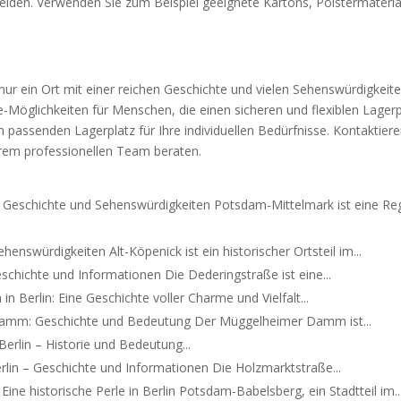
den. Verwenden Sie zum Beispiel geeignete Kartons, Polstermateria
nur ein Ort mit einer reichen Geschichte und vielen Sehenswürdigkeite
e-Möglichkeiten für Menschen, die einen sicheren und flexiblen Lagerp
n passenden Lagerplatz für Ihre individuellen Bedürfnisse. Kontaktier
erem professionellen Team beraten.
 Geschichte und Sehenswürdigkeiten Potsdam-Mittelmark ist eine Re
henswürdigkeiten Alt-Köpenick ist ein historischer Ortsteil im...
eschichte und Informationen Die Dederingstraße ist eine...
 Berlin: Eine Geschichte voller Charme und Vielfalt...
amm: Geschichte und Bedeutung Der Müggelheimer Damm ist...
Berlin – Historie und Bedeutung...
rlin – Geschichte und Informationen Die Holzmarktstraße...
ne historische Perle in Berlin Potsdam-Babelsberg, ein Stadtteil im..