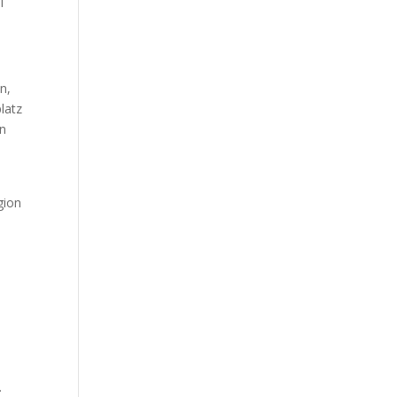
l
n,
latz
en
gion
.