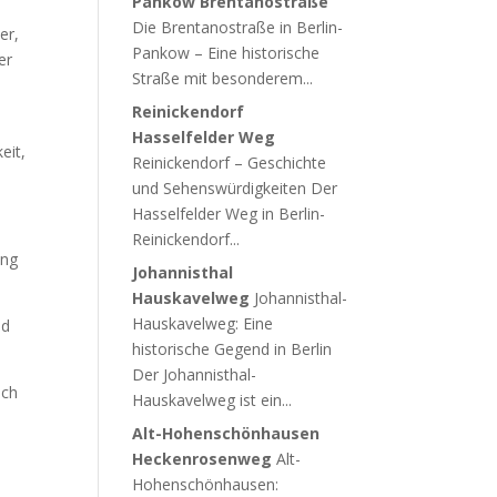
Pankow Brentanostraße
Die Brentanostraße in Berlin-
er,
Pankow – Eine historische
er
Straße mit besonderem...
Reinickendorf
Hasselfelder Weg
eit,
Reinickendorf – Geschichte
und Sehenswürdigkeiten Der
Hasselfelder Weg in Berlin-
Reinickendorf...
ung
Johannisthal
Hauskavelweg
Johannisthal-
Hauskavelweg: Eine
nd
historische Gegend in Berlin
Der Johannisthal-
uch
Hauskavelweg ist ein...
Alt-Hohenschönhausen
Heckenrosenweg
Alt-
Hohenschönhausen: