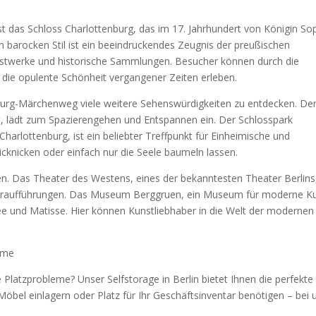
t das Schloss Charlottenburg, das im 17. Jahrhundert von Königin So
m barocken Stil ist ein beeindruckendes Zeugnis der preußischen
nstwerke und historische Sammlungen. Besucher können durch die
die opulente Schönheit vergangener Zeiten erleben.
urg-Märchenweg viele weitere Sehenswürdigkeiten zu entdecken. De
adt, lädt zum Spazierengehen und Entspannen ein. Der Schlosspark
arlottenburg, ist ein beliebter Treffpunkt für Einheimische und
icknicken oder einfach nur die Seele baumeln lassen.
eten. Das Theater des Westens, eines der bekanntesten Theater Berlins
ateraufführungen. Das Museum Berggruen, ein Museum für moderne Ku
ee und Matisse. Hier können Kunstliebhaber in die Welt der modernen
leme
e Platzprobleme? Unser Selfstorage in Berlin bietet Ihnen die perfekte
Möbel einlagern oder Platz für Ihr Geschäftsinventar benötigen – bei 