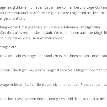
e Lagermöglichkeiten für jeden Bedarf. Sie können bei uns LagerContain
 Ihren individuellen Anforderungen. Unsere Lager sind trocken, sich
l geschützt sind.
mfangreichen Umzugsservice an. Unsere erfahrenen Umzugshelfer
r, dass alles reibungslos abläuft. Wir bieten Ihnen auch die Möglichk
icht in Ihr neues Zuhause umziehen können.
torageplatz
tz sind, gibt es einige Tipps und Tricks, die Ihnen bei der Entscheid
derungen. Überlegen Sie, welche Gegenstände Sie einlagern möchten u
storage-Anbieter. Achten Sie jedoch nicht nur auf den Preis, sondern a
richte. Diese können Ihnen einen guten Einblick in die Qualität des