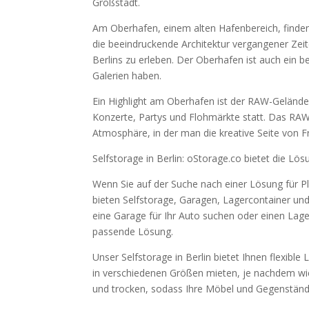
Großstadt.
Am Oberhafen, einem alten Hafenbereich, finden
die beeindruckende Architektur vergangener Zei
Berlins zu erleben. Der Oberhafen ist auch ein bel
Galerien haben.
Ein Highlight am Oberhafen ist der RAW-Gelände, 
Konzerte, Partys und Flohmärkte statt. Das RAW
Atmosphäre, in der man die kreative Seite von Fr
Selfstorage in Berlin: oStorage.co bietet die Lö
Wenn Sie auf der Suche nach einer Lösung für Pla
bieten Selfstorage, Garagen, Lagercontainer und
eine Garage für Ihr Auto suchen oder einen Lage
passende Lösung.
Unser Selfstorage in Berlin bietet Ihnen flexibl
in verschiedenen Größen mieten, je nachdem wie v
und trocken, sodass Ihre Möbel und Gegenstände