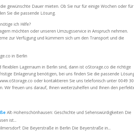
 die gewünschte Dauer mieten. Ob Sie nur für einige Wochen oder für
den Sie die passende Lösung.
ötige ich Hilfe?
inlagern möchten oder unseren Umzugsservice in Anspruch nehmen.
erne zur Verfügung und kümmern sich um den Transport und die
e.co in Berlin
lexiblen Lagerraum in Berlin sind, dann ist oStorage.co die richtige
gfristige Einlagerung benötigen, bei uns finden Sie die passende Lösun
www.oStorage.co oder kontaktieren Sie uns telefonisch unter 0049 30
n. Wir freuen uns darauf, Ihnen weiterzuhelfen und Ihnen den perfekt
aße
Alt-Hohenschönhausen: Geschichte und Sehenswürdigkeiten Die
en ist...
mersdorf: Die Beyerstraße in Berlin Die Beyerstraße in...