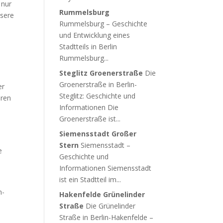
 nur
Rummelsburg
nsere
Rummelsburg – Geschichte
s
und Entwicklung eines
Stadtteils in Berlin
Rummelsburg...
Steglitz Groenerstraße
Die
Groenerstraße in Berlin-
er
Steglitz: Geschichte und
hren
Informationen Die
Groenerstraße ist...
Siemensstadt Großer
Stern
Siemensstadt –
e
Geschichte und
Informationen Siemensstadt
ist ein Stadtteil im...
n-
Hakenfelde Grünelinder
Straße
Die Grünelinder
Straße in Berlin-Hakenfelde –