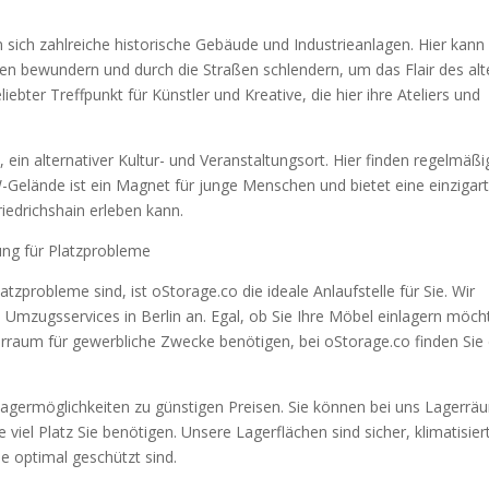
 sich zahlreiche historische Gebäude und Industrieanlagen. Hier kan
ten bewundern und durch die Straßen schlendern, um das Flair des al
iebter Treffpunkt für Künstler und Kreative, die hier ihre Ateliers und
ein alternativer Kultur- und Veranstaltungsort. Hier finden regelmäßi
-Gelände ist ein Magnet für junge Menschen und bietet eine einzigart
iedrichshain erleben kann.
sung für Platzprobleme
tzprobleme sind, ist oStorage.co die ideale Anlaufstelle für Sie. Wir
 Umzugsservices in Berlin an. Egal, ob Sie Ihre Möbel einlagern möch
rraum für gewerbliche Zwecke benötigen, bei oStorage.co finden Sie 
e Lagermöglichkeiten zu günstigen Preisen. Sie können bei uns Lagerr
iel Platz Sie benötigen. Unsere Lagerflächen sind sicher, klimatisier
 optimal geschützt sind.