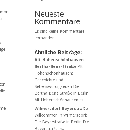
Neueste
n man
ten
Kommentare
Es sind keine Kommentare
vorhanden.
g
ige
Ähnliche Beiträge:
Alt-Hohenschönhausen
Bertha-Benz-Straße
Alt-
Hohenschönhausen:
Geschichte und
ten,
Sehenswürdigkeiten Die
die
Bertha-Benz-Straße in Berlin
Alt-Hohenschönhausen ist...
äume
Wilmersdorf Beyerstraße
t
Willkommen in Wilmersdorf:
Die Beyerstraße in Berlin Die
Beyerstraße in...