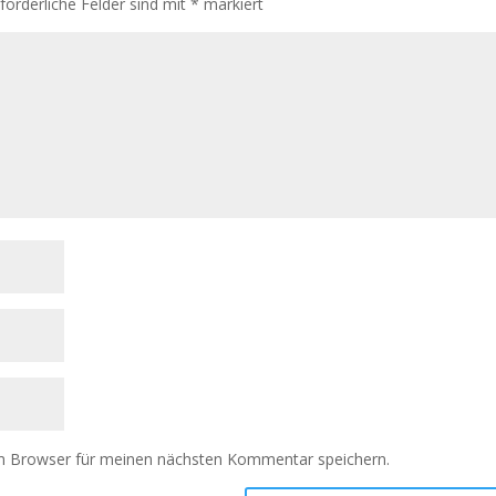
rforderliche Felder sind mit
*
markiert
m Browser für meinen nächsten Kommentar speichern.