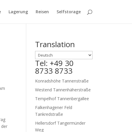
e
Lagerung
Reisen
Selfstorage
Translation
Tel: +49 30
8733 8733
Konradshöhe Tannenstraße
 Am
Westend Tannenhäherstraße
Tempelhof Tannenbergallee
Falkenhagener Feld
Tankredstraße
rag
Hellersdorf Tangermünder
 der
Weg