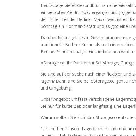
Heutzutage bietet Gesundbrunnen eine Vielzahl v
ein beliebtes Ziel für Spaziergänger und Jogger
der früher Teil der Berliner Mauer war, ist ein be
Sonntag ein Flohmarkt statt und es gibt eine Fre
Darüber hinaus gibt es in Gesundbrunnen eine g
traditionelle Berliner Küche als auch internationa
Berliner Schnitzel hat, in Gesundbrunnen wird ma
oStorage.co: Ihr Partner für Selfstorage, Garage
Sie sind auf der Suche nach einer flexiblen und
lagern? Dann sind Sie bei oStorage.co genau richt
und Umgebung.
Unser Angebot umfasst verschiedene Lagermögli
Sie nur für kurze Zeit oder langfristig eine Lage
Warum sollten Sie sich für oStorage.co entscheid
1. Sicherheit: Unsere Lagerflächen sind rund um
ausgestattet. So können Sie sicher sein, dass Ih