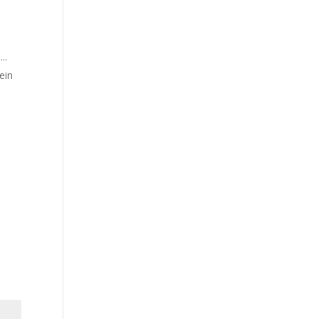
..
ein