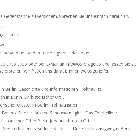
hre Gegenstände zu versichern. Sprechen Sie uns einfach darauf an.
ch?
agerfläche.
n?
 Klebeband und anderen Umzugsmaterialien an.
 30 8733 8733 oder per E-Mail an info@oStorage.co und lassen Sie si
se erstellen. Wir freuen uns darauf, Ihnen weiterzuhelfen.
n Berlin: Geschichte und Informationen Frohnau ist...
h in Berlin: Ein historischer Ort...
rischer Ortsteil in Berlin Frohnau ist ein...
n Berlin – Eine historische Sehenswürdigkeit Das Fehrbelliner...
historischer Ort in Berlin Johannisthal, ein Ortsteil...
 Geschichte eines Berliner Stadtteils Der Fichtenzeisigweg in Berlin-