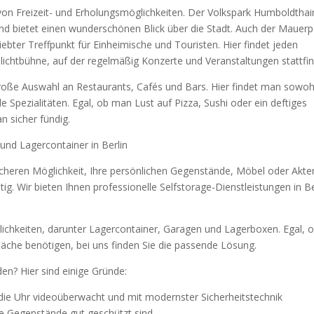
on Freizeit- und Erholungsmöglichkeiten. Der Volkspark Humboldthain
 und bietet einen wunderschönen Blick über die Stadt. Auch der Mauerp
liebter Treffpunkt für Einheimische und Touristen. Hier findet jeden
ilichtbühne, auf der regelmäßig Konzerte und Veranstaltungen stattfi
roße Auswahl an Restaurants, Cafés und Bars. Hier findet man sowoh
le Spezialitäten. Egal, ob man Lust auf Pizza, Sushi oder ein deftiges
n sicher fündig.
 und Lagercontainer in Berlin
 sicheren Möglichkeit, Ihre persönlichen Gegenstände, Möbel oder Akte
ig. Wir bieten Ihnen professionelle Selfstorage-Dienstleistungen in Be
chkeiten, darunter Lagercontainer, Garagen und Lagerboxen. Egal, 
rfläche benötigen, bei uns finden Sie die passende Lösung.
en? Hier sind einige Gründe:
 die Uhr videoüberwacht und mit modernster Sicherheitstechnik
re Gegenstände gut geschützt sind.