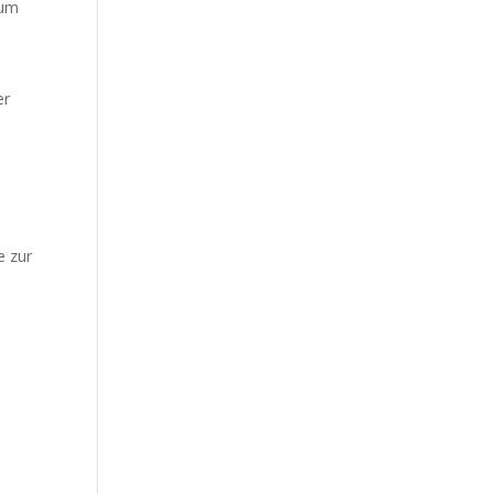
 um
er
e zur