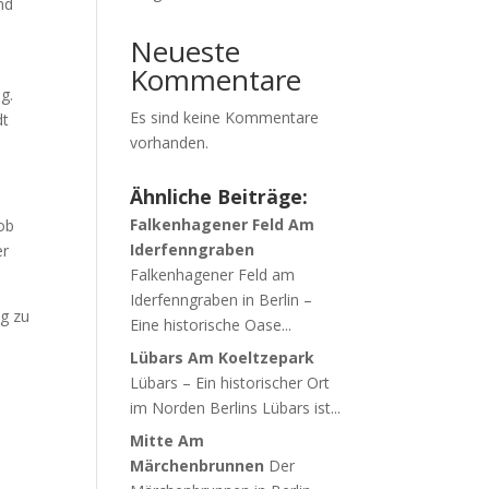
nd
Neueste
Kommentare
g.
Es sind keine Kommentare
dt
vorhanden.
Ähnliche Beiträge:
Falkenhagener Feld Am
 ob
Iderfenngraben
er
Falkenhagener Feld am
Iderfenngraben in Berlin –
ng zu
Eine historische Oase...
Lübars Am Koeltzepark
Lübars – Ein historischer Ort
im Norden Berlins Lübars ist...
Mitte Am
Märchenbrunnen
Der