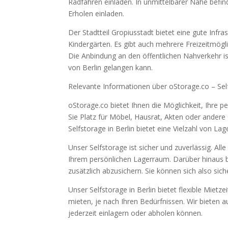
Radfahren einladen. In unmittelbarer Nähe befi
Erholen einladen.
Der Stadtteil Gropiusstadt bietet eine gute Infr
Kindergärten. Es gibt auch mehrere Freizeitmög
Die Anbindung an den öffentlichen Nahverkehr is
von Berlin gelangen kann.
Relevante Informationen über oStorage.co – Self
oStorage.co bietet Ihnen die Möglichkeit, Ihre p
Sie Platz für Möbel, Hausrat, Akten oder ander
Selfstorage in Berlin bietet eine Vielzahl von La
Unser Selfstorage ist sicher und zuverlässig. A
Ihrem persönlichen Lagerraum. Darüber hinaus 
zusätzlich abzusichern. Sie können sich also sic
Unser Selfstorage in Berlin bietet flexible Miet
mieten, je nach Ihren Bedürfnissen. Wir bieten 
jederzeit einlagern oder abholen können.