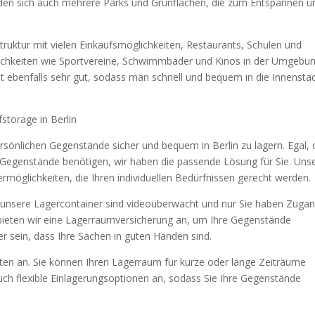
nden sich auch mehrere Parks und Grünflächen, die zum Entspannen u
astruktur mit vielen Einkaufsmöglichkeiten, Restaurants, Schulen und
lichkeiten wie Sportvereine, Schwimmbäder und Kinos in der Umgebun
t ebenfalls sehr gut, sodass man schnell und bequem in die Innensta
storage in Berlin
ersönlichen Gegenstände sicher und bequem in Berlin zu lagern. Egal,
e Gegenstände benötigen, wir haben die passende Lösung für Sie. Uns
germöglichkeiten, die Ihren individuellen Bedürfnissen gerecht werden.
lle unsere Lagercontainer sind videoüberwacht und nur Sie haben Zuga
bieten wir eine Lagerraumversicherung an, um Ihre Gegenstände
her sein, dass Ihre Sachen in guten Händen sind.
zeiten an. Sie können Ihren Lagerraum für kurze oder lange Zeiträume
auch flexible Einlagerungsoptionen an, sodass Sie Ihre Gegenstände