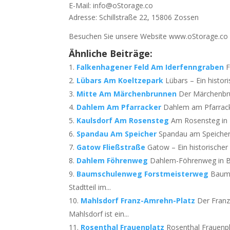
E-Mail: info@oStorage.co
Adresse: Schillstraße 22, 15806 Zossen
Besuchen Sie unsere Website www.oStorage.co f
Ähnliche Beiträge:
Falkenhagener Feld Am Iderfenngraben
F
Lübars Am Koeltzepark
Lübars – Ein histori
Mitte Am Märchenbrunnen
Der Märchenbru
Dahlem Am Pfarracker
Dahlem am Pfarracke
Kaulsdorf Am Rosensteg
Am Rosensteg in Be
Spandau Am Speicher
Spandau am Speicher –
Gatow Fließstraße
Gatow – Ein historischer O
Dahlem Föhrenweg
Dahlem-Föhrenweg in Ber
Baumschulenweg Forstmeisterweg
Baums
Stadtteil im...
Mahlsdorf Franz-Amrehn-Platz
Der Franz
Mahlsdorf ist ein...
Rosenthal Frauenplatz
Rosenthal Frauenpl