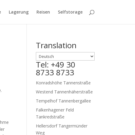
e
Lagerung
Reisen
Selfstorage
Translation
Tel: +49 30
8733 8733
Konradshöhe Tannenstraße
.
Westend Tannenhäherstraße
Tempelhof Tannenbergallee
d
Falkenhagener Feld
Tankredstraße
nehme
Hellersdorf Tangermünder
der
Weg