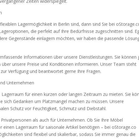
vergangener Zeiten widerspiegelt.
in
lexiblen Lagermöglichkeit in Berlin sind, dann sind Sie bei oStorage.c
 Lageroptionen, die perfekt auf Ihre Bedürfnisse zugeschnitten sind. E
ndere Gegenstände einlagern möchten, wir haben die passende Lösung
mfassende Informationen über unsere Dienstleistungen. Sie können 
 über unsere Preise und Konditionen informieren. Unser Team steht
 zur Verfügung und beantwortet gerne Ihre Fragen.
n und Unternehmen
en Lagerraum für einen kurzen oder langen Zeitraum zu mieten. Sie kö
ohne sich Gedanken um Platzmangel machen zu müssen. Unsere
malen Schutz vor Feuchtigkeit, Schmutz und Diebstahl.
r Privatpersonen als auch für Unternehmen. Ob Sie Ihre Möbel
r einen Lagerraum für saisonale Artikel benötigen – bei oStorage.co
lichkeiten sind flexibel und skalierbar, sodass Sie immer genau die