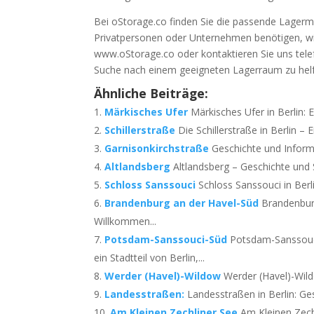
Bei oStorage.co finden Sie die passende Lagermö
Privatpersonen oder Unternehmen benötigen, wi
www.oStorage.co oder kontaktieren Sie uns telef
Suche nach einem geeigneten Lagerraum zu hel
Ähnliche Beiträge:
Märkisches Ufer
Märkisches Ufer in Berlin: 
Schillerstraße
Die Schillerstraße in Berlin – 
Garnisonkirchstraße
Geschichte und Informa
Altlandsberg
Altlandsberg – Geschichte und S
Schloss Sanssouci
Schloss Sanssouci in Berl
Brandenburg an der Havel-Süd
Brandenburg
Willkommen...
Potsdam-Sanssouci-Süd
Potsdam-Sanssouc
ein Stadtteil von Berlin,...
Werder (Havel)-Wildow
Werder (Havel)-Wild
Landesstraßen:
Landesstraßen in Berlin: Ge
Am Kleinen Zechliner See
Am Kleinen Zechl