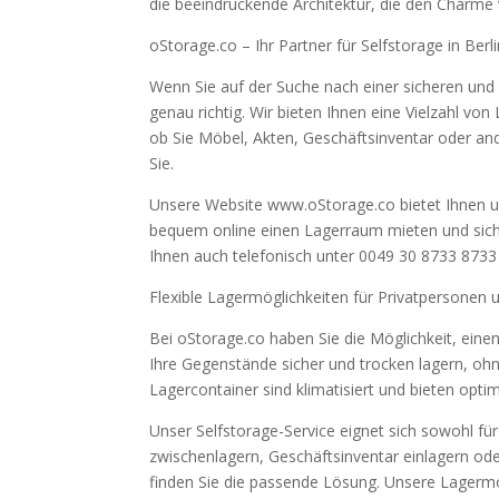
die beeindruckende Architektur, die den Charme 
oStorage.co – Ihr Partner für Selfstorage in Berl
Wenn Sie auf der Suche nach einer sicheren und f
genau richtig. Wir bieten Ihnen eine Vielzahl von
ob Sie Möbel, Akten, Geschäftsinventar oder a
Sie.
Unsere Website www.oStorage.co bietet Ihnen u
bequem online einen Lagerraum mieten und sich
Ihnen auch telefonisch unter 0049 30 8733 8733
Flexible Lagermöglichkeiten für Privatpersone
Bei oStorage.co haben Sie die Möglichkeit, ein
Ihre Gegenstände sicher und trocken lagern, 
Lagercontainer sind klimatisiert und bieten opti
Unser Selfstorage-Service eignet sich sowohl fü
zwischenlagern, Geschäftsinventar einlagern ode
finden Sie die passende Lösung. Unsere Lagermög