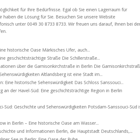
glichkeit für Ihre Bedürfnisse. Egal ob Sie einen Lagerraum für
r haben die Lösung für Sie. Besuchen Sie unsere Website
onisch unter 0049 30 8733 8733. Wir freuen uns darauf, Ihnen bei de
fen.
Eine historische Oase Märkisches Ufer, auch...
Eine geschichtsträchtige Straße Die Schillerstraße...
tionen über die Garnisonkirchstraße in Berlin Die Garnisonkirchstraße
ehenswürdigkeiten Altlandsberg ist eine Stadt im...
in: Eine historische Sehenswürdigkeit Das Schloss Sanssouci...
 an der Havel-Süd: Eine geschichtsträchtige Region in Berlin
i-Süd: Geschichte und Sehenswürdigkeiten Potsdam-Sanssouci-Süd i
ow in Berlin – Eine historische Oase am Wasser...
schichte und Informationen Berlin, die Hauptstadt Deutschlands,...
iner See in Berlin: Eine Oase der Ruhe...