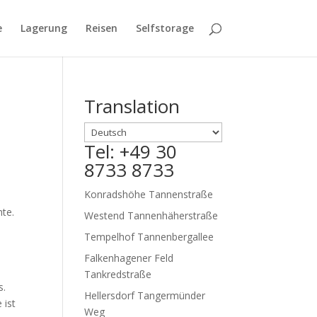
e
Lagerung
Reisen
Selfstorage
Translation
Tel: +49 30
8733 8733
Konradshöhe Tannenstraße
hte.
Westend Tannenhäherstraße
Tempelhof Tannenbergallee
Falkenhagener Feld
Tankredstraße
s.
Hellersdorf Tangermünder
 ist
Weg