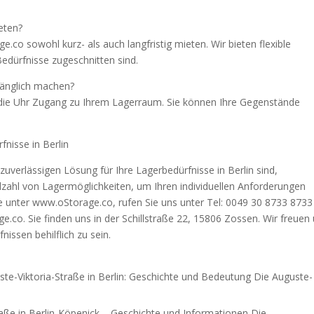
eten?
.co sowohl kurz- als auch langfristig mieten. Wir bieten flexible
Bedürfnisse zugeschnitten sind.
gänglich machen?
 die Uhr Zugang zu Ihrem Lagerraum. Sie können Ihre Gegenstände
fnisse in Berlin
uverlässigen Lösung für Ihre Lagerbedürfnisse in Berlin sind,
elzahl von Lagermöglichkeiten, um Ihren individuellen Anforderungen
 unter www.oStorage.co, rufen Sie uns unter Tel: 0049 30 8733 8733
.co. Sie finden uns in der Schillstraße 22, 15806 Zossen. Wir freuen
issen behilflich zu sein.
ste-Viktoria-Straße in Berlin: Geschichte und Bedeutung Die Auguste-
aße in Berlin-Köpenick – Geschichte und Informationen Die