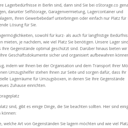
re Lagerbedürfnisse in Berlin sind, dann sind Sie bei oStorage.co gen
tungen, darunter Selfstorage, Garagenvermietung, Lagercontainer und
lagern, Ihren Gewerbebedarf unterbringen oder einfach nur Platz für 
nde Lösung für Sie.
agermöglichkeiten, sowohl für kurz- als auch für langfristige Bedürfnis
 mieten, je nachdem, wie viel Platz Sie benötigen. Unsere Lager sin
ss Ihre Gegenstände optimal geschützt sind. Darüber hinaus bieten wir
ie Ihre Geschäftsdokumente sicher und organisiert aufbewahren könne
g, indem wir Ihnen bei der Organisation und dem Transport Ihrer Mö
nen Umzugshelfer stehen Ihnen zur Seite und sorgen dafür, dass Ihr
ezielle Lagerräume für Umzugsboxen, in denen Sie Ihre Gegenstände
eues Zuhause einrichten.
torageplatz
z sind, gibt es einige Dinge, die Sie beachten sollten. Hier sind eini
n können:
e, welche Art von Gegenständen Sie lagern möchten und wie viel Platz