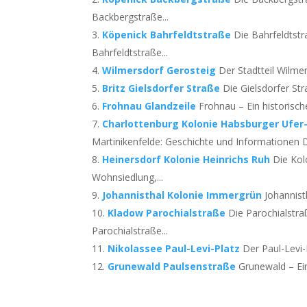
Backbergstraße...
Köpenick Bahrfeldtstraße
Die Bahrfeldtstr
Bahrfeldtstraße...
Wilmersdorf Gerosteig
Der Stadtteil Wilmers
Britz Gielsdorfer Straße
Die Gielsdorfer Str
Frohnau Glandzeile
Frohnau – Ein historischer
Charlottenburg Kolonie Habsburger Ufer
Martinikenfelde: Geschichte und Informationen D
Heinersdorf Kolonie Heinrichs Ruh
Die Kol
Wohnsiedlung,...
Johannisthal Kolonie Immergrün
Johannist
Kladow Parochialstraße
Die Parochialstra
Parochialstraße...
Nikolassee Paul-Levi-Platz
Der Paul-Levi-
Grunewald Paulsenstraße
Grunewald – Ein