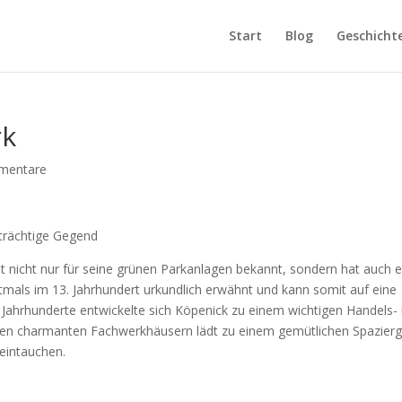
Start
Blog
Geschicht
rk
mentare
strächtige Gegend
ist nicht nur für seine grünen Parkanlagen bekannt, sondern hat auch 
tmals im 13. Jahrhundert urkundlich erwähnt und kann somit auf eine
 Jahrhunderte entwickelte sich Köpenick zu einem wichtigen Handels-
 ihren charmanten Fachwerkhäusern lädt zu einem gemütlichen Spazier
 eintauchen.