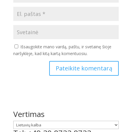
Išsaugokite mano vardą, paštu, ir svetainę šioje
naršyklėje, kad kitą kartą komentuosiu.
Vertimas