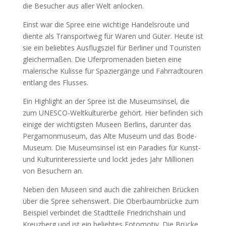
die Besucher aus aller Welt anlocken
.
Einst war die Spree eine wichtige Handelsroute und
diente als Transportweg für Waren und Güter
.
Heute ist
sie ein beliebtes Ausflugsziel für Berliner und Touristen
gleichermaßen
.
Die Uferpromenaden bieten eine
malerische Kulisse für Spaziergänge und Fahrradtouren
entlang des Flusses
.
Ein Highlight an der Spree ist die Museumsinsel
,
die
zum UNESCO-Weltkulturerbe gehört
.
Hier befinden sich
einige der wichtigsten Museen Berlins
,
darunter das
Pergamonmuseum
,
das Alte Museum und das Bode-
Museum
.
Die Museumsinsel ist ein Paradies für Kunst
-
und Kulturinteressierte und lockt jedes Jahr Millionen
von Besuchern an
.
Neben den Museen sind auch die zahlreichen Brücken
über die Spree sehenswert
.
Die Oberbaumbrücke zum
Beispiel verbindet die Stadtteile Friedrichshain und
Kreuzberg und ist ein beliebtes Fotomotiv
.
Die Brücke