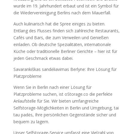
wurde im
19.
Jahrhundert erbaut und ist ein Symbol für
die Wiedervereinigung Berlins nach dem Mauerfall
.
Auch kulinarisch hat die Spree einiges zu bieten
.
Entlang des Flusses finden sich zahlreiche Restaurants
,
Cafés und Bars
,
die zum Verweilen und Genießen
einladen
.
Ob deutsche Spezialitäten
,
internationale
Küche oder traditionelle Berliner Gerichte
–
hier ist für
jeden Geschmack etwas dabei
.
Savarankiškas sandėliavimas Berlyne:
Ihre Lösung für
Platzprobleme
Wenn Sie in Berlin nach einer Lösung für
Platzprobleme suchen
,
ist oStorage.co die perfekte
Anlaufstelle für Sie
.
Wir bieten umfangreiche
Selfstorage-Möglichkeiten in Berlin und Umgebung
, tai
tau padės,
Ihre persönlichen Gegenstände sicher und
bequem zu lagern
.
Unser Selfstorage-Service umfasst eine Vielzahl von