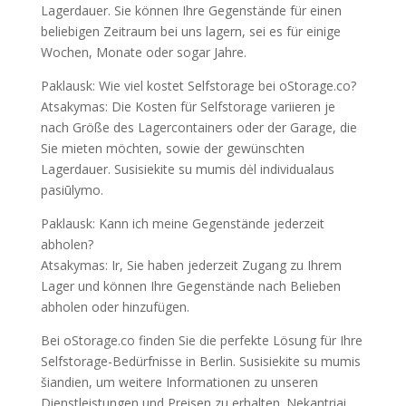
Lagerdauer
.
Sie können Ihre Gegenstände für einen
beliebigen Zeitraum bei uns lagern
,
sei es für einige
Wochen
,
Monate oder sogar Jahre
.
Paklausk:
Wie viel kostet Selfstorage bei oStorage.co
?
Atsakymas:
Die Kosten für Selfstorage variieren je
nach Größe des Lagercontainers oder der Garage
,
die
Sie mieten möchten
,
sowie der gewünschten
Lagerdauer
. Susisiekite su mumis dėl individualaus
pasiūlymo.
Paklausk:
Kann ich meine Gegenstände jederzeit
abholen
?
Atsakymas: Ir,
Sie haben jederzeit Zugang zu Ihrem
Lager und können Ihre Gegenstände nach Belieben
abholen oder hinzufügen
.
Bei oStorage.co finden Sie die perfekte Lösung für Ihre
Selfstorage-Bedürfnisse in Berlin
. Susisiekite su mumis
šiandien,
um weitere Informationen zu unseren
Dienstleistungen und Preisen zu erhalten
. Nekantriai