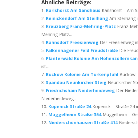
Ähnliche Beiträge:
Karlshorst Am Sandhaus
Karlshorst – Am Sa
Reinickendorf Am Steilhang
Am Steilhang i
Kreuzberg Franz-Mehring-Platz
Franz-Mehr
Mehring-Platz...
Rahnsdorf Freesienweg
Der Freesienweg in 
Falkenhagener Feld Freudstraße
Die Freud
Plänterwald Kolonie Am Hohenzollernkan
ist...
Buckow Kolonie Am Türkenpfuhl
Buckow – 
Spandau Neunkircher Steig
Neunkircher St
Friedrichshain Niederheideweg
Der Nieder
Niederheideweg...
Köpenick Straße 24
Köpenick – Straße 24 in
Müggelheim Straße 354
Müggelheim – Ges
Niederschönhausen Straße 414
Niedersch