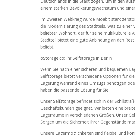
Deutschlands in die Stadt zogen, um in den aufst
einem starken Bevölkerungswachstum und eine
Im Zweiten Weltkrieg wurde Moabit stark zerstö
die Modernisierung des Stadtteils, was zu einer 
beliebter Wohnort, der für seine multikulturelle 
Stadtteil bietet eine gute Anbindung an den Res
beliebt.
oStorage.co: Ihr Selfstorage in Berlin
Wenn Sie nach einer sicheren und bequemen Lage
Selfstorage bietet verschiedene Optionen für di
Lagerung während eines Umzugs benötigen oder 
haben die passende Lösung für Sie.
Unser Selfstorage befindet sich in der Schillstr
Geschäftskunden geeignet. Wir bieten eine brei
Lagerräume in verschiedenen Größen. Unser Gelä
Sorgen um die Sicherheit Ihrer Gegenstände m
Unsere Lagermöglichkeiten sind flexibel und kön