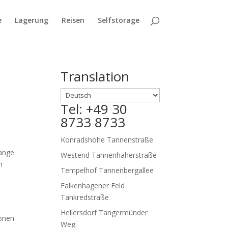
e
Lagerung
Reisen
Selfstorage
Translation
Tel: +49 30
8733 8733
Konradshöhe Tannenstraße
lange
Westend Tannenhäherstraße
m
Tempelhof Tannenbergallee
Falkenhagener Feld
Tankredstraße
Hellersdorf Tangermünder
ionen
Weg