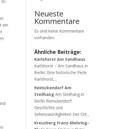
e zu
Neueste
nn
Kommentare
t ein
Es sind keine Kommentare
er
vorhanden.
ßen
Ähnliche Beiträge:
Karlshorst Am Sandhaus
Karlshorst – Am Sandhaus in
Berlin: Eine historische Perle
Karlshorst,...
Reinickendorf Am
Steilhang
Am Steilhang in
Berlin Reinickendorf:
und
Geschichte und
e
Sehenswürdigkeiten Der Ort...
Kreuzberg Franz-Mehring-
en