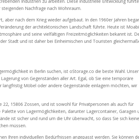
rebenden Industrien zu arbeiten. Diese industrielle Entwicklung führt
r steigenden Nachfrage nach Wohnraum.
rt, aber nach dem Krieg wieder aufgebaut. In den 1960er Jahren bega
Veränderung der architektonischen Landschaft führte. Heute ist Moabi
Atmosphäre und seine vielfältigen Freizeitmöglichkeiten bekannt ist. D
t der Stadt und ist daher bei Einheimischen und Touristen gleicherma
rmöglichkeit in Berlin suchen, ist oStorage.co die beste Wahl. Unser
e Lagerung von Gegenständen aller Art. Egal, ob Sie eine temporäre
langfristig Möbel oder andere Gegenstände einlagern möchten, wir
aße 22, 15806 Zossen, und ist sowohl für Privatpersonen als auch für
te Palette von Lagermöglichkeiten, darunter Lagercontainer, Garagen 
nde ist sicher und rund um die Uhr überwacht, so dass Sie sich kein
achen müssen.
nen Ihren individuellen Bedürfnissen angepasst werden. Sie können d