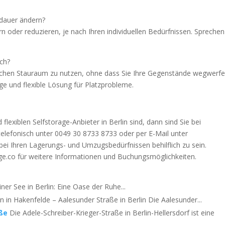
tdauer ändern?
rn oder reduzieren, je nach Ihren individuellen Bedürfnissen. Sprechen
.
ich?
tzlichen Stauraum zu nutzen, ohne dass Sie Ihre Gegenstände wegwerf
ge und flexible Lösung für Platzprobleme.
lexiblen Selfstorage-Anbieter in Berlin sind, dann sind Sie bei
 telefonisch unter 0049 30 8733 8733 oder per E-Mail unter
bei Ihren Lagerungs- und Umzugsbedürfnissen behilflich zu sein.
e.co für weitere Informationen und Buchungsmöglichkeiten.
ner See in Berlin: Eine Oase der Ruhe...
 in Hakenfelde – Aalesunder Straße in Berlin Die Aalesunder...
aße
Die Adele-Schreiber-Krieger-Straße in Berlin-Hellersdorf ist eine