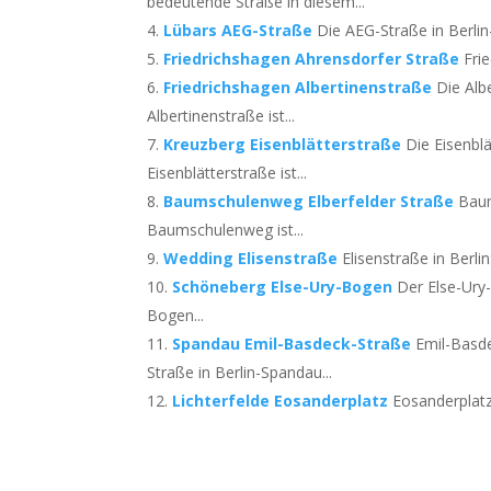
bedeutende Straße in diesem...
Lübars AEG-Straße
Die AEG-Straße in Berli
Friedrichshagen Ahrensdorfer Straße
Fri
Friedrichshagen Albertinenstraße
Die Alb
Albertinenstraße ist...
Kreuzberg Eisenblätterstraße
Die Eisenbl
Eisenblätterstraße ist...
Baumschulenweg Elberfelder Straße
Baum
Baumschulenweg ist...
Wedding Elisenstraße
Elisenstraße in Berli
Schöneberg Else-Ury-Bogen
Der Else-Ury
Bogen...
Spandau Emil-Basdeck-Straße
Emil-Basde
Straße in Berlin-Spandau...
Lichterfelde Eosanderplatz
Eosanderplatz 