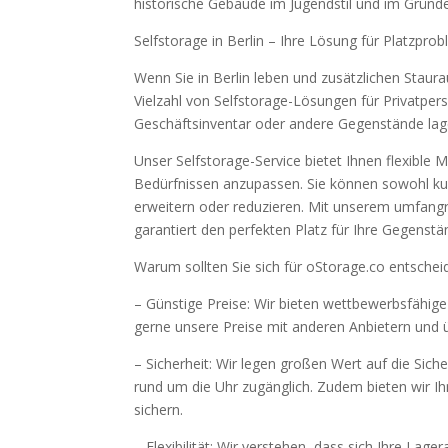
historische Gebäude im Jugendstil und im Gründer
Selfstorage in Berlin – Ihre Lösung für Platzpro
Wenn Sie in Berlin leben und zusätzlichen Staura
Vielzahl von Selfstorage-Lösungen für Privatpe
Geschäftsinventar oder andere Gegenstände lag
Unser Selfstorage-Service bietet Ihnen flexible
Bedürfnissen anzupassen. Sie können sowohl kurzf
erweitern oder reduzieren. Mit unserem umfang
garantiert den perfekten Platz für Ihre Gegenstä
Warum sollten Sie sich für oStorage.co entschei
– Günstige Preise: Wir bieten wettbewerbsfähige 
gerne unsere Preise mit anderen Anbietern und ü
– Sicherheit: Wir legen großen Wert auf die Sic
rund um die Uhr zugänglich. Zudem bieten wir Ih
sichern.
– Flexibilität: Wir verstehen, dass sich Ihre La