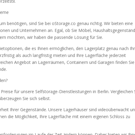
zeitstil.
bleme
um benötigen, sind Sie bei oStorage.co genau richtig. Wir bieten eine
rsonen und Unternehmen an. Egal, ob Sie Möbel, Haushaltsgegenständ
ern möchten, wir haben die passende Lösung für Sie.
 Mietoptionen, die es Ihnen ermöglichen, den Lagerplatz genau nach Ih
ristig als auch langfristig mieten und Ihre Lagerfläche jederzeit
reichen Angebot an Lagerräumen, Containern und Garagen finden Sie
nde.
den?
Preise für unsere Selfstorage-Dienstleistungen in Berlin. Vergleichen 
berzeugen Sie sich selbst.
herheit Ihrer Gegenstände. Unsere Lagerhäuser sind videoüberwacht u
nen die Möglichkeit, Ihre Lagerfläche mit einem eigenen Schloss zu
geranforderungen im Laufe der Zeit ändern können. Daher bieten wir Ih