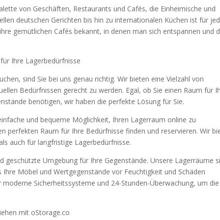
 Palette von Geschäften, Restaurants und Cafés, die Einheimische und
llen deutschen Gerichten bis hin zu internationalen Küchen ist für je
 ihre gemütlichen Cafés bekannt, in denen man sich entspannen und d
 für Ihre Lagerbedürfnisse
chen, sind Sie bei uns genau richtig. Wir bieten eine Vielzahl von
ellen Bedürfnissen gerecht zu werden. Egal, ob Sie einen Raum für I
nstände benötigen, wir haben die perfekte Lösung für Sie.
 einfache und bequeme Möglichkeit, Ihren Lagerraum online zu
en perfekten Raum für Ihre Bedürfnisse finden und reservieren. Wir bi
als auch für langfristige Lagerbedürfnisse.
e und geschützte Umgebung für Ihre Gegenstände. Unsere Lagerräume s
ass Ihre Möbel und Wertgegenstände vor Feuchtigkeit und Schäden
ber moderne Sicherheitssysteme und 24-Stunden-Überwachung, um die
ziehen mit oStorage.co