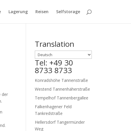
e
Lagerung
Reisen
Selfstorage
Translation
Tel: +49 30
8733 8733
Konradshöhe Tannenstraße
Westend Tannenhäherstraße
e der
Tempelhof Tannenbergallee
n.
Falkenhagener Feld
en
Tankredstraße
Hellersdorf Tangermünder
nd.
Weg