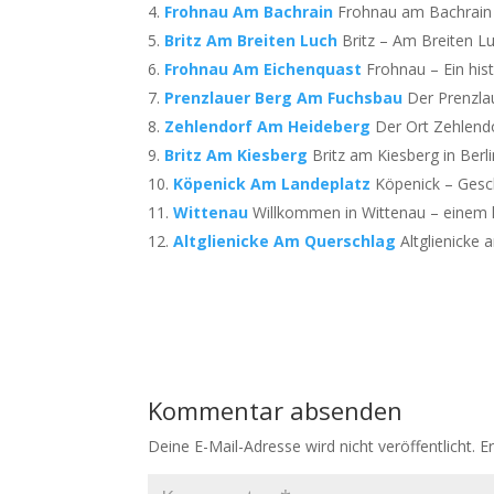
Frohnau Am Bachrain
Frohnau am Bachrain i
Britz Am Breiten Luch
Britz – Am Breiten Luc
Frohnau Am Eichenquast
Frohnau – Ein histo
Prenzlauer Berg Am Fuchsbau
Der Prenzla
Zehlendorf Am Heideberg
Der Ort Zehlendo
Britz Am Kiesberg
Britz am Kiesberg in Berlin
Köpenick Am Landeplatz
Köpenick – Gesch
Wittenau
Willkommen in Wittenau – einem hi
Altglienicke Am Querschlag
Altglienicke 
Kommentar absenden
Deine E-Mail-Adresse wird nicht veröffentlicht.
E