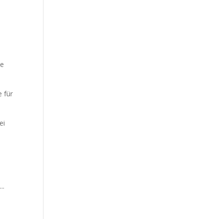
ie
 für
ei
..