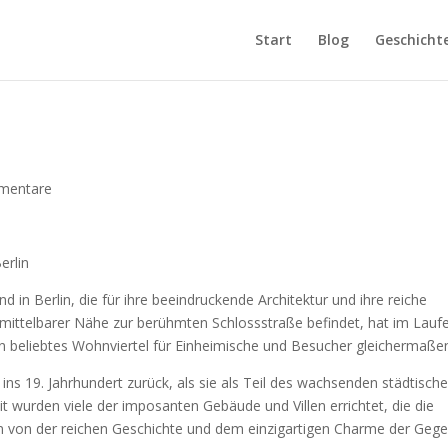
Start
Blog
Geschicht
mentare
erlin
nd in Berlin, die für ihre beeindruckende Architektur und ihre reiche
unmittelbarer Nähe zur berühmten Schlossstraße befindet, hat im Lauf
ein beliebtes Wohnviertel für Einheimische und Besucher gleichermaße
 ins 19. Jahrhundert zurück, als sie als Teil des wachsenden städtisch
it wurden viele der imposanten Gebäude und Villen errichtet, die die
 von der reichen Geschichte und dem einzigartigen Charme der Gege