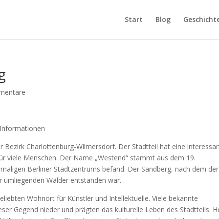
Start
Blog
Geschicht
g
mentare
 Informationen
r Bezirk Charlottenburg-Wilmersdorf. Der Stadtteil hat eine interessa
t für viele Menschen. Der Name „Westend“ stammt aus dem 19.
s damaligen Berliner Stadtzentrums befand. Der Sandberg, nach dem der
er umliegenden Wälder entstanden war.
iebten Wohnort für Künstler und Intellektuelle. Viele bekannte
dieser Gegend nieder und prägten das kulturelle Leben des Stadtteils. 