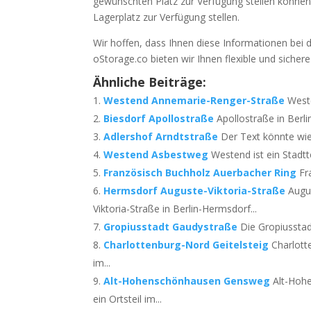
gewünschten Platz zur Verfügung stellen können.
Lagerplatz zur Verfügung stellen.
Wir hoffen, dass Ihnen diese Informationen bei d
oStorage.co bieten wir Ihnen flexible und sicher
Ähnliche Beiträge:
Westend Annemarie-Renger-Straße
West
Biesdorf Apollostraße
Apollostraße in Berli
Adlershof Arndtstraße
Der Text könnte wie 
Westend Asbestweg
Westend ist ein Stadtte
Französisch Buchholz Auerbacher Ring
Fr
Hermsdorf Auguste-Viktoria-Straße
Augu
Viktoria-Straße in Berlin-Hermsdorf...
Gropiusstadt Gaudystraße
Die Gropiusstadt
Charlottenburg-Nord Geitelsteig
Charlott
im...
Alt-Hohenschönhausen Gensweg
Alt-Hoh
ein Ortsteil im...