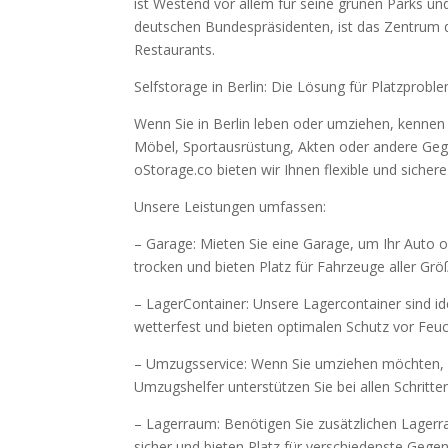
ist Westend vor allem für seine grünen Parks u
deutschen Bundespräsidenten, ist das Zentrum de
Restaurants.
Selfstorage in Berlin: Die Lösung für Platzprobl
Wenn Sie in Berlin leben oder umziehen, kennen 
Möbel, Sportausrüstung, Akten oder andere Gege
oStorage.co bieten wir Ihnen flexible und sicher
Unsere Leistungen umfassen:
– Garage: Mieten Sie eine Garage, um Ihr Auto 
trocken und bieten Platz für Fahrzeuge aller Grö
– LagerContainer: Unsere Lagercontainer sind i
wetterfest und bieten optimalen Schutz vor Feuc
– Umzugsservice: Wenn Sie umziehen möchten, b
Umzugshelfer unterstützen Sie bei allen Schritt
– Lagerraum: Benötigen Sie zusätzlichen Lagerr
sicher und bieten Platz für verschiedenste Gege