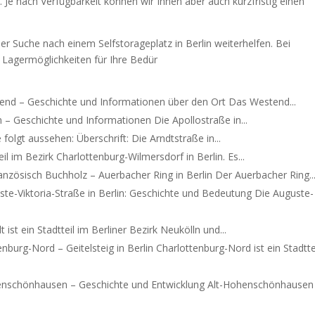
 Je nach Verfügbarkeit können wir Ihnen aber auch kurzfristig einen
er Suche nach einem Selfstorageplatz in Berlin weiterhelfen. Bei
e Lagermöglichkeiten für Ihre Bedür
end – Geschichte und Informationen über den Ort Das Westend...
n – Geschichte und Informationen Die Apollostraße in...
folgt aussehen: Überschrift: Die Arndtstraße in...
il im Bezirk Charlottenburg-Wilmersdorf in Berlin. Es...
anzösisch Buchholz – Auerbacher Ring in Berlin Der Auerbacher Ring..
ste-Viktoria-Straße in Berlin: Geschichte und Bedeutung Die Auguste-
 ist ein Stadtteil im Berliner Bezirk Neukölln und...
enburg-Nord – Geitelsteig in Berlin Charlottenburg-Nord ist ein Stadtte
enschönhausen – Geschichte und Entwicklung Alt-Hohenschönhausen 