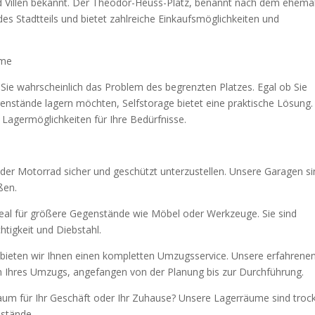
nd Villen bekannt. Der Theodor-Heuss-Platz, benannt nach dem ehema
s Stadtteils und bietet zahlreiche Einkaufsmöglichkeiten und
eme
Sie wahrscheinlich das Problem des begrenzten Platzes. Egal ob Sie
nstände lagern möchten, Selfstorage bietet eine praktische Lösung.
e Lagermöglichkeiten für Ihre Bedürfnisse.
oder Motorrad sicher und geschützt unterzustellen. Unsere Garagen s
ßen.
deal für größere Gegenstände wie Möbel oder Werkzeuge. Sie sind
htigkeit und Diebstahl.
ieten wir Ihnen einen kompletten Umzugsservice. Unsere erfahrene
en Ihres Umzugs, angefangen von der Planung bis zur Durchführung.
aum für Ihr Geschäft oder Ihr Zuhause? Unsere Lagerräume sind troc
nstände.